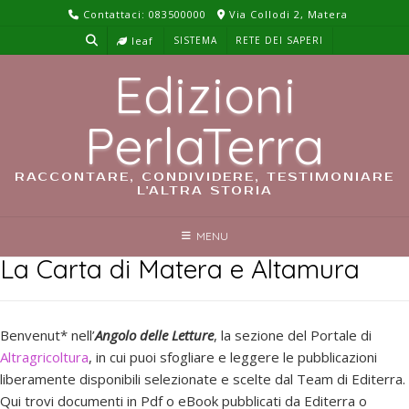
Skip
Contattaci: 083500000
Via Collodi 2, Matera
to
leaf
SISTEMA
RETE DEI SAPERI
content
Edizioni
PerlaTerra
RACCONTARE, CONDIVIDERE, TESTIMONIARE
L'ALTRA STORIA
MENU
La Carta di Matera e Altamura
Benvenut* nell’
Angolo delle Letture
, la sezione del Portale di
Altragricoltura
, in cui puoi sfogliare e leggere le pubblicazioni
liberamente disponibili selezionate e scelte dal Team di Editerra.
Qui trovi documenti in Pdf o eBook pubblicati da Editerra o